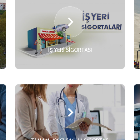
İŞ YERİ SİGORTASI