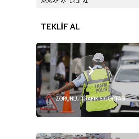
ANASAYFA
>
TEKLİF AL
TEKLİF AL
ZORUNLU TRAFİK SİGORTASI