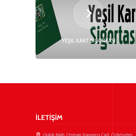
YEŞİL KART SİGORTASI
İLETİŞİM
Gülük Mah. Osman Kavuncu Cad. Özköseler