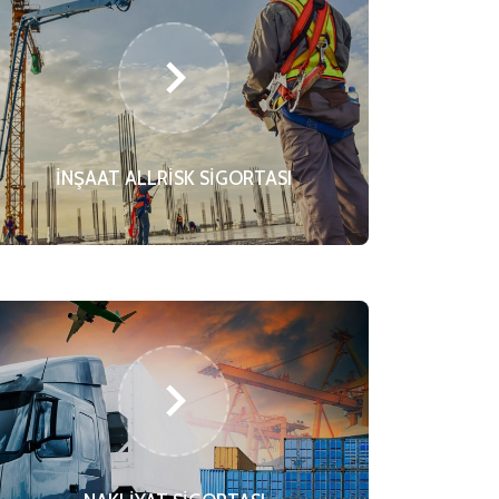
İNŞAAT ALLRİSK SİGORTASI